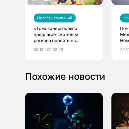
Новости компаний
Но
«Томскэнергосбыт»
Поч
предлагает жителям
Мед
региона перейти на
Нов
электронные квитанции и
про
09:10 / 03.08.26
20:10
выиграть призы
Похожие новости