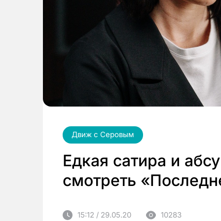
Движ с Серовым
Едкая сатира и абсу
смотреть «Последн
15:12 / 29.05.20
10283