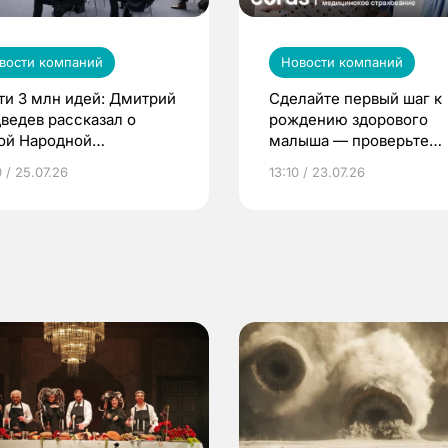
вости компаний
Новости компаний
ти 3 млн идей: Дмитрий
Сделайте первый шаг к
ведев рассказал о
рождению здорового
ой Народной
малыша — проверьте
грамме ЕР
репродуктивное здоров
 / 25.07.26
13:10 / 23.07.26
по ОМС!