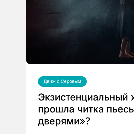
Движ с Серовым
Экзистенциальный х
прошла читка пьес
дверями»?