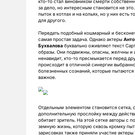
кто-то стал виновником смерти собственно
за дело, но интересным становится не это
пыток в котлах и на кольях, но у них есть
для другого.
Передать подобный кошмарный и бесконеч
самая простая задача. Однако актеры
Анто
Бухвалова
буквально оживляют текст Сар
образы. Они подвижны, опасны, желчны и а
ненавидит, кто-то пресмыкается перед друг
происходит в отличной синергии выбранно
болезненных сознаний, которые пытаются 
важное.
Отдельным элементом становится сетка, о
дополнительную прослойку между действие
обитает зритель. На этой сетке авторы с
земную жизнь, которую сквозь кромку пыт
зарисовках также приняли участие актеры