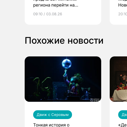
региона перейти на
Нов
электронные квитанции и
про
09:10 / 03.08.26
20:10
выиграть призы
Похожие новости
Движ с Серовым
Дв
Тонкая история о
«Де