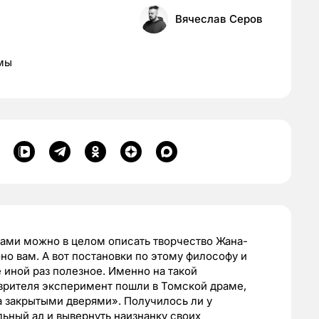
Вячеслав Серов
амы
вами можно в целом описать творчество Жана-
оно вам. А вот постановки по этому философу и
иной раз полезное. Именно на такой
зрителя эксперимент пошли в Томской драме,
За закрытыми дверями». Получилось ли у
ьный ад и вывернуть наизнанку своих