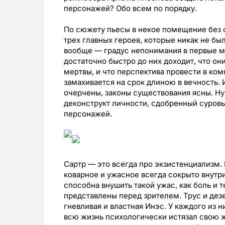
персонажей? Обо всем по порядку.
По сюжету пьесы в некое помещение без 
трех главных героев, которые никак не был
вообще — градус непонимания в первые м
достаточно быстро до них доходит, что они
мертвы, и что перспектива провести в ко
замахивается на срок длиною в вечность. 
очерчены, законы существования ясны. Ну
деконструкт личности, сдобренный суров
персонажей.
Сартр — это всегда про экзистенциализм. 
коварное и ужасное всегда сокрыто внутри
способна внушить такой ужас, как боль и 
представлены перед зрителем. Трус и дезе
гневливая и властная Инэс. У каждого из н
всю жизнь психологически истязал свою ж