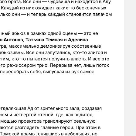
го брата. Все они — чудовища и находятся в Аду
. Каждый из них ожидает каких-то бесконечных
 только они — и теперь каждый становится палачом
ный абьюз в рамках одной сцены — это не
н Антонов
,
Татьяна Темная
и
Аделина
тра, максимально демонизируя собственные
бьюзивны. Все они запутались, кто-то злится и
им, кто-то пытается получить власть. И все это
го режиссером трио. Перерыва нет, лишь поток
пересобрать себя, выпуская из рук самое
тделяющая Ад от зрительного зала, создавая
м и четвертой стеной, где, как водится,
 помощью проектора транслируют реальную
аются разглядеть главные герои. При этом в
 Томской драмы, снявшись в небольших, но,