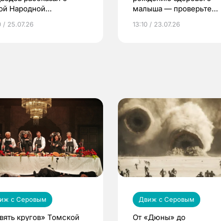
ой Народной
малыша — проверьте
грамме ЕР
репродуктивное здоров
 / 25.07.26
13:10 / 23.07.26
по ОМС!
иж с Серовым
Движ с Серовым
вять кругов» Томской
От «Дюны» до