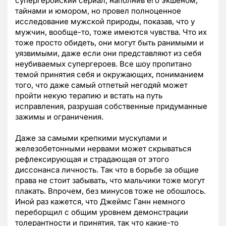
супергеройский сериал, наполнив его экшеном,
тайнами и юмором, но провел полноценное
исследование мужской природы, показав, что у
мужчин, вообще-то, тоже имеются чувства. Что их
тоже просто обидеть, они могут быть ранимыми и
уязвимыми, даже если они представляют из себя
неубиваемых супергероев. Все шоу пропитано
темой принятия себя и окружающих, пониманием
того, что даже самый отпетый негодяй может
пройти некую терапию и встать на путь
исправления, разрушая собственные придуманные
зажимы и ограничения.
Даже за самыми крепкими мускулами и
железобетонными нервами может скрываться
рефлексирующая и страдающая от этого
диссонанса личность. Так что в борьбе за общие
права не стоит забывать, что мальчики тоже могут
плакать. Впрочем, без минусов тоже не обошлось.
Иной раз кажется, что Джеймс Ганн немного
переборщил с общим уровнем демонстрации
толерантности и принятия, так что какие-то