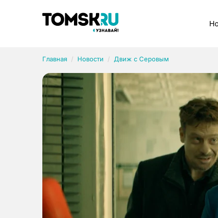
Рубрики
Но
Главная
Новости
Движ с Серовым