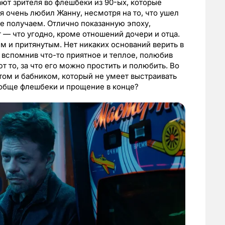
ают зрителя во флешбеки из 90-ых, которые
мя очень любил Жанну, несмотря на то, что ушел
не получаем. Отлично показанную эпоху,
 — что угодно, кроме отношений дочери и отца.
 и притянутым. Нет никаких оснований верить в
, вспомнив что-то приятное и теплое, полюбив
т то, за что его можно простить и полюбить. Во
том и бабником, который не умеет выстраивать
ообще флешбеки и прощение в конце?