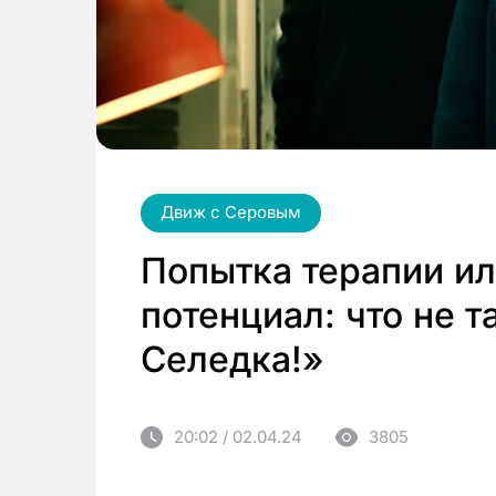
Движ с Серовым
Попытка терапии и
потенциал: что не 
Селедка!»
20:02 / 02.04.24
3805