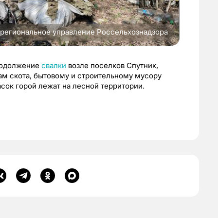
региональное управление Россельхознадзора
родолжение
свалки
возле поселков Спутник,
кам скота, бытовому и строительному мусору
асок горой лежат на лесной территории.