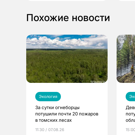
Похожие новости
Экология
Эк
За сутки огнеборцы
Дев
потушили почти 20 пожаров
пот
в томских лесах
обла
11:30 / 07.08.26
15:0