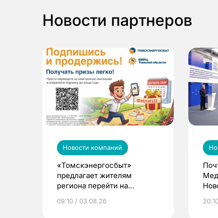
Новости партнеров
Новости компаний
Но
«Томскэнергосбыт»
Поч
предлагает жителям
Мед
региона перейти на
Нов
электронные квитанции и
про
09:10 / 03.08.26
20:10
выиграть призы