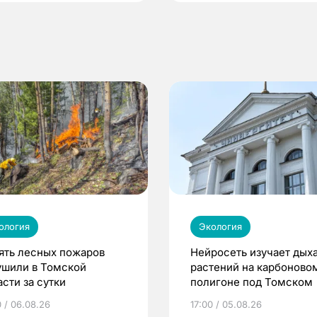
ология
Экология
ять лесных пожаров
Нейросеть изучает дых
ушили в Томской
растений на карбоново
сти за сутки
полигоне под Томском
0 / 06.08.26
17:00 / 05.08.26