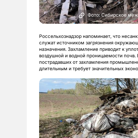
Фото: Сибирское меж
Россельхознадзор напоминает, что несан
служат источником загрязнения окружающ
назначения. Захламление приводит к упл
воздушной и водной проницаемости почв. 
пострадавших от захламления промышлен
длительным и требует значительных эконо