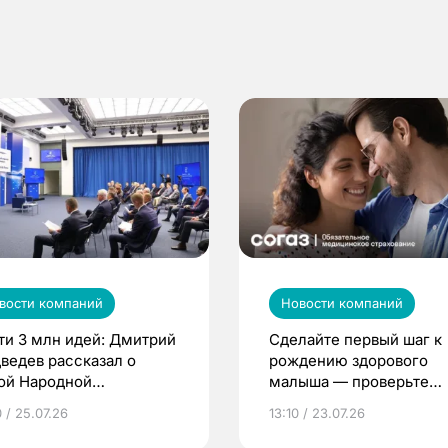
вости компаний
Новости компаний
ти 3 млн идей: Дмитрий
Сделайте первый шаг к
ведев рассказал о
рождению здорового
ой Народной
малыша — проверьте
грамме ЕР
репродуктивное здоров
 / 25.07.26
13:10 / 23.07.26
по ОМС!