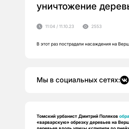
уничтожение деревь
11:04 / 11.10.23
2553
В этот раз пострадали насаждения на Вер
Мы в социальных сетях:
Томский урбанист Дмитрий Поляков
обр
«варварскую» обрезку деревьев на Верши
деревьев вдоль улицы «спилили до пней»