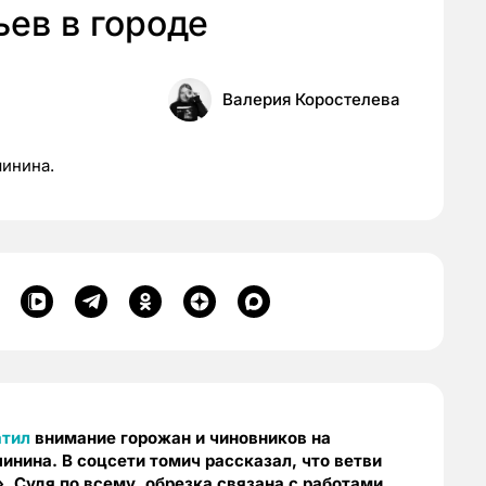
ев в городе
Валерия Коростелева
шинина.
атил
внимание горожан и чиновников на
нина. В соцсети томич рассказал, что ветви
. Судя по всему, обрезка связана с работами