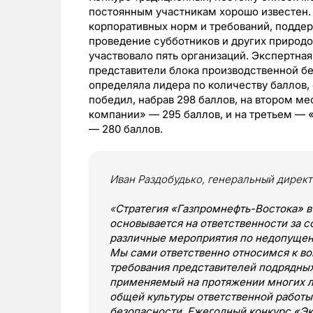
постоянным участникам хорошо известен.
корпоративных норм и требований, поддер
проведение субботников и других природо
участвовало пять организаций. Экспертная
представители блока производственной б
определяла лидера по количеству баллов,
победил, набрав 298 баллов, на втором м
компании» — 295 баллов, и на третьем —
— 280 баллов.
Иван Раздобудько, генеральный дирек
«
Стратегия «Газпромнефть-Востока» 
основывается на ответственности за 
различные мероприятия по недопуще
Мы сами ответственно относимся к в
требования представителей подрядных
применяемый на протяжении многих ле
общей культуры ответственной работы 
безопасности. Ежегодный конкурс «Эк