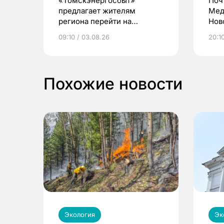
«Томскэнергосбыт»
Поч
предлагает жителям
Мед
региона перейти на
Нов
электронные квитанции и
про
09:10 / 03.08.26
20:10
выиграть призы
Похожие новости
Экология
Эк