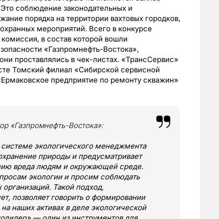
 Это соблюдение законодательных и
жание порядка на территории вахтовых городков,
охранных мероприятий. Всего в конкурсе
 комиссия, в состав которой вошли
езопасности «Газпромнефть-Востока»,
 они проставлялись в чек-листах. «ТрансСервис»
есте Томский филиал «Сибирской сервисной
 «Ермаковское предприятие по ремонту скважин»
тор «Газпромнефть-Востока»:
в системе экологического менеджмента
сохранение природы и предусматривает
нию вреда людям и окружающей среде.
опросам экологии и просим соблюдать
 организаций. Такой подход,
т, позволяет говорить о формировании
на наших активах в деле экологической
олидер» — один из инструментов для