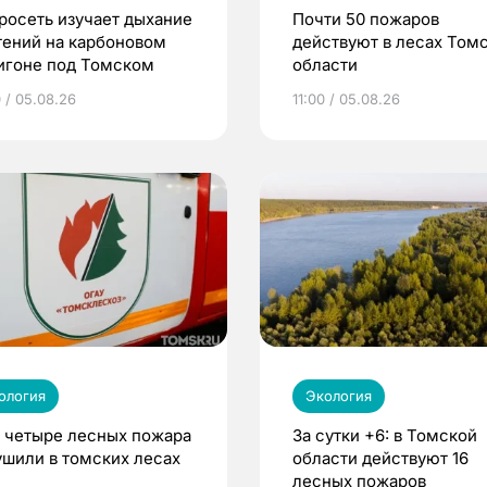
росеть изучает дыхание
Почти 50 пожаров
тений на карбоновом
действуют в лесах Том
игоне под Томском
области
0 / 05.08.26
11:00 / 05.08.26
ология
Экология
 четыре лесных пожара
За сутки +6: в Томской
ушили в томских лесах
области действуют 16
лесных пожаров