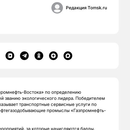
Редакция Tomsk.ru
зпромнефть-Востока» по определению
ей званию экологического лидера. Победителем
казывает транспортные сервисные услуги по
 нефтегазодобывающие промыслы «Газпромнефть-
роприятий, за которые начисляются баллы,