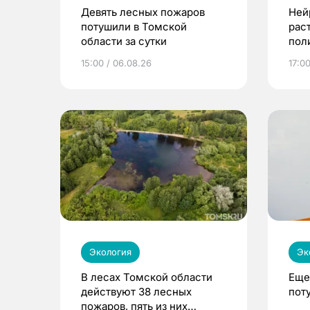
Девять лесных пожаров
Ней
потушили в Томской
рас
области за сутки
пол
15:00 / 06.08.26
17:0
Экология
Эк
В лесах Томской области
Еще
действуют 38 лесных
пот
пожаров, пять из них