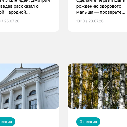
ти 3 млн идей: Дмитрий
Сделайте первый шаг к
ведев рассказал о
рождению здорового
ой Народной
малыша — проверьте
грамме ЕР
репродуктивное здоров
 / 25.07.26
13:10 / 23.07.26
по ОМС!
ология
Экология