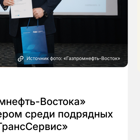
Источник фото: «Газпромнефть-Восток»
омнефть-Востока»
ером среди подрядных
«ТрансСервис»