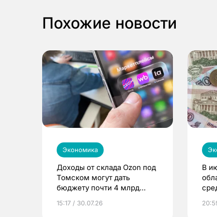
Похожие новости
Экономика
Эк
Доходы от склада Ozon под
В и
Томском могут дать
обл
бюджету почти 4 млрд
сре
рублей
15:17 / 30.07.26
20:5