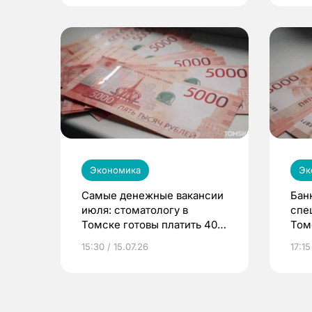
Экономика
Эк
Самые денежные вакансии
Бан
июля: стоматологу в
спе
Томске готовы платить 400
Том
тыс. в месяц
15:30 / 15.07.26
17:15