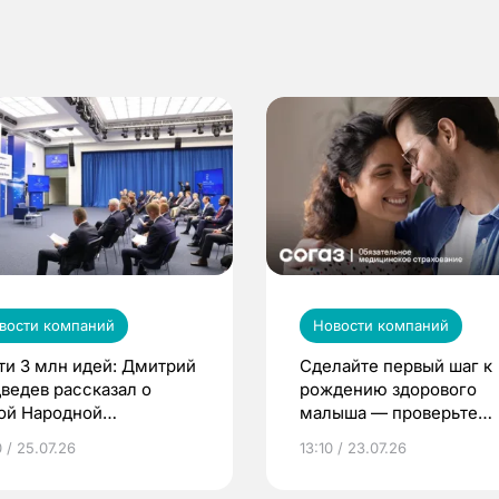
вости компаний
Новости компаний
ти 3 млн идей: Дмитрий
Сделайте первый шаг к
ведев рассказал о
рождению здорового
ой Народной
малыша — проверьте
грамме ЕР
репродуктивное здоров
 / 25.07.26
13:10 / 23.07.26
по ОМС!