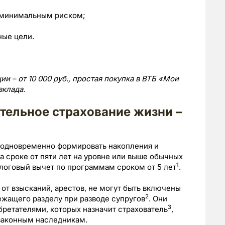
 с минимальным риском;
ные цели.
 – от 10 000 руб., простая покупка в ВТБ «Мои
вклада.
тельное страхование жизни –
 одновременно формировать накопления и
а сроке от пяти лет на уровне или выше обычных
1
алоговый вычет по программам сроком от 5 лет
.
т взысканий, арестов, не могут быть включены
2
ежащего разделу при разводе супругов
. Они
3
ретателями, которых назначит страхователь
,
 законным наследникам.