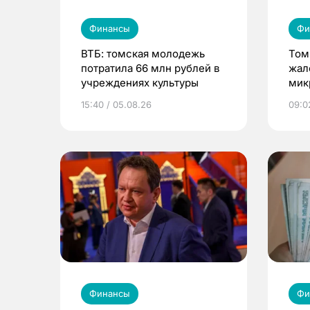
Финансы
Фи
ВТБ: томская молодежь
Том
потратила 66 млн рублей в
жал
учреждениях культуры
мик
орг
15:40 / 05.08.26
09:0
Финансы
Фи