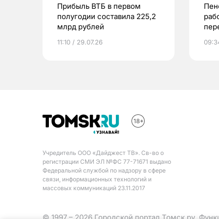
Прибыль ВТБ в первом
Пен
полугодии составила 225,2
раб
млрд рублей
пер
обла
11:10 / 29.07.26
09:3
Учредитель ООО «Дайджест ТВ». Св-во о
регистрации СМИ ЭЛ №ФС 77-71671 выдано
Федеральной службой по надзору в сфере
связи, информационных технологий и
массовых коммуникаций 23.11.2017
© 1997 – 2026 Городской портал Томск.ру. Фун