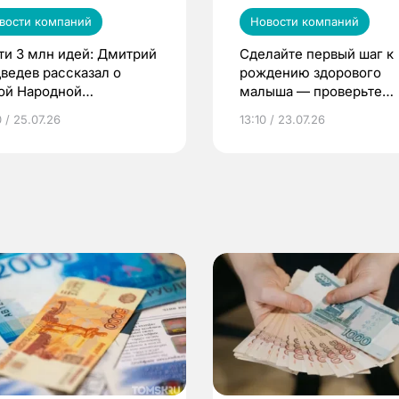
вости компаний
Новости компаний
ти 3 млн идей: Дмитрий
Сделайте первый шаг к
ведев рассказал о
рождению здорового
ой Народной
малыша — проверьте
грамме ЕР
репродуктивное здоров
 / 25.07.26
13:10 / 23.07.26
по ОМС!