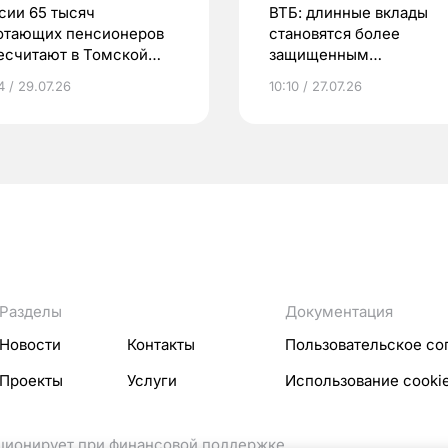
сии 65 тысяч
ВТБ: длинные вклады
отающих пенсионеров
становятся более
есчитают в Томской
защищенным
сти с 1 августа
инструментом
4 / 29.07.26
10:10 / 27.07.26
Разделы
Документация
Новости
Контакты
Пользовательское со
Проекты
Услуги
Использование cooki
кционирует при финансовой поддержке