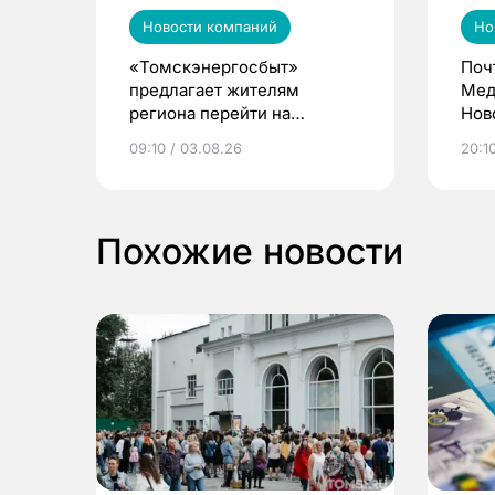
Новости компаний
Но
«Томскэнергосбыт»
Поч
предлагает жителям
Мед
региона перейти на
Нов
электронные квитанции и
про
09:10 / 03.08.26
20:10
выиграть призы
Похожие новости