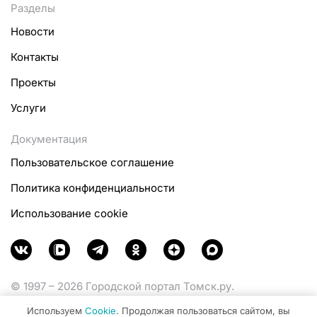
Разделы
Новости
Контакты
Проекты
Услуги
Документация
Пользовательское соглашение
Политика конфиденциальности
Использование cookie
© 1997 – 2026 Городской портал Томск.ру.
Функционирует при финансовой поддержке
Используем
Cookie
. Продолжая пользоваться сайтом, вы
Министерства цифрового развития, связи и массовых