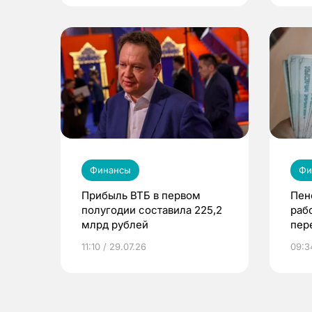
Финансы
Фи
Прибыль ВТБ в первом
Пен
полугодии составила 225,2
раб
млрд рублей
пер
обла
11:10 / 29.07.26
09:3