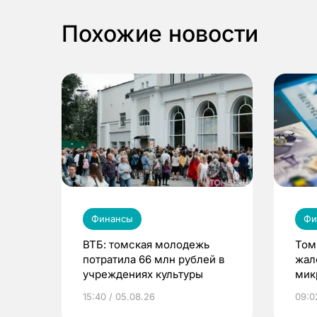
Похожие новости
Финансы
Фи
ВТБ: томская молодежь
Том
потратила 66 млн рублей в
жал
учреждениях культуры
мик
орг
15:40 / 05.08.26
09:0