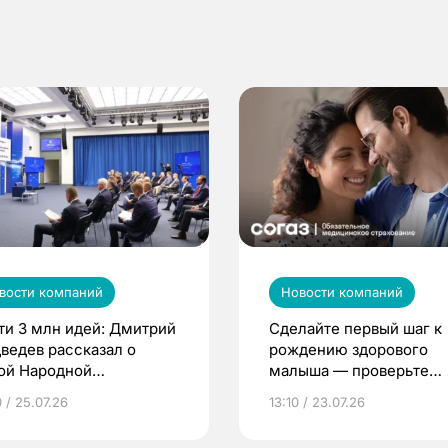
вости компаний
Новости компаний
ти 3 млн идей: Дмитрий
Сделайте первый шаг к
ведев рассказал о
рождению здорового
ой Народной
малыша — проверьте
грамме ЕР
репродуктивное здоров
 / 25.07.26
13:10 / 23.07.26
по ОМС!