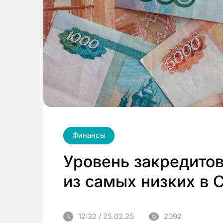
Финансы
Уровень закредито
из самых низких в 
12:32 / 25.02.25
2092