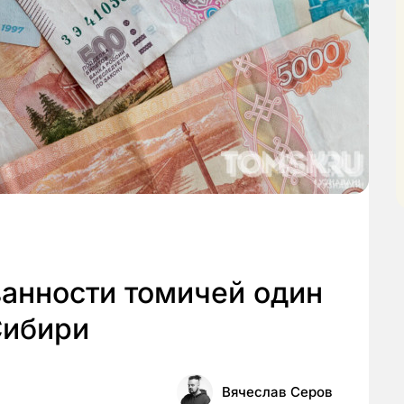
ванности томичей один
Сибири
Вячеслав Серов