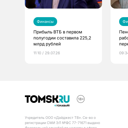
Финансы
Фи
Прибыль ВТБ в первом
Пен
полугодии составила 225,2
раб
млрд рублей
пер
обла
11:10 / 29.07.26
09:3
Учредитель ООО «Дайджест ТВ». Св-во о
регистрации СМИ ЭЛ №ФС 77-71671 выдано
Федеральной службой по надзору в сфере