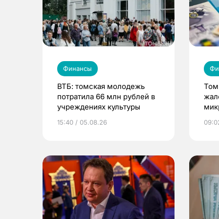
Финансы
Фи
ВТБ: томская молодежь
Том
потратила 66 млн рублей в
жал
учреждениях культуры
мик
орг
15:40 / 05.08.26
09:0