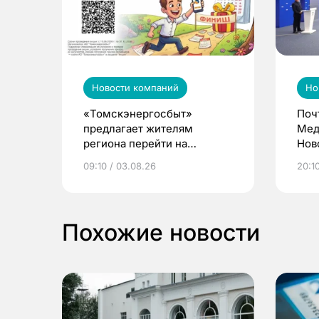
Новости компаний
Но
«Томскэнергосбыт»
Поч
предлагает жителям
Мед
региона перейти на
Нов
электронные квитанции и
про
09:10 / 03.08.26
20:10
выиграть призы
Похожие новости