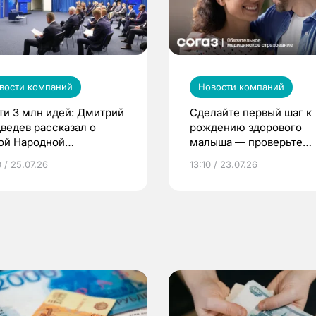
вости компаний
Новости компаний
ти 3 млн идей: Дмитрий
Сделайте первый шаг к
ведев рассказал о
рождению здорового
ой Народной
малыша — проверьте
грамме ЕР
репродуктивное здоров
 / 25.07.26
13:10 / 23.07.26
по ОМС!