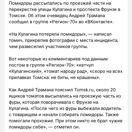
Помидоры рассыпались по проезжей части на
перекрестке улицы Кулагина и проспекта Фрунзе в
Томске. Об этом очевидец Андрей Трамана
сообщил в группе «Регион-70» во «ВКонтакте».
«На Кулагина потеряли помидоры»,
—
написал
томич, прикрепив фотографии с места инцидента,
чем развеселил участников группы.
Вот некоторые из комментариев под данным
постом в группе «Регион-70»: «кетчуп
«Кулагинский», «томат народу рад», «скоро на всех
прилавках Томска: не биты, не крашены».
Как Андрей Трамана пояснил Tomsk.ru, около 20
ящиков томатов высыпались на проезжую часть из
фуры, которая поворачивала с Фрунзе на
Кулагина.
«После чего из фуры в
ыбежали водитель
с товарищем и начали собирать помидоры. Также
помогали прохожие. При этом никто не брал чужие
помидоры себе
»,
— отметил он.