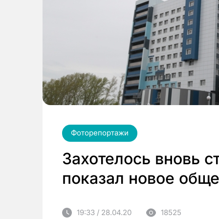
Фоторепортажи
Захотелось вновь с
показал новое общ
19:33 / 28.04.20
18525