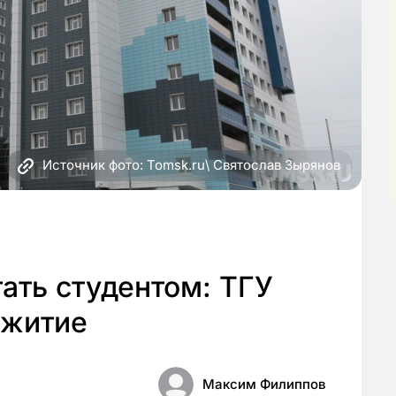
Источник фото: Tomsk.ru\ Святослав Зырянов
тать студентом: ТГУ
ежитие
Максим Филиппов