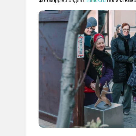
Фотокорреспондент
Tomsk.ru
Полина Быко