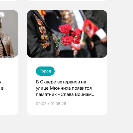
Город
я
В Сквере ветеранов на
 в
улице Мюнниха появится
памятник «Слава Воинам
Отечества»
09:03 / 01.08.26