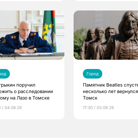
род
Город
трыкин поручил
Памятник Beatles спуст
ожить о расследовании
несколько лет вернулся
дому на Лазо в Томске
Томск
1 / 04.08.26
17:30 / 03.08.26