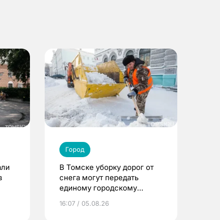
Город
али
В Томске уборку дорог от
в
снега могут передать
единому городскому
оператору
16:07 / 05.08.26