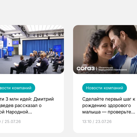
вости компаний
Новости компаний
ти 3 млн идей: Дмитрий
Сделайте первый шаг к
ведев рассказал о
рождению здорового
ой Народной
малыша — проверьте
грамме ЕР
репродуктивное здоров
 / 25.07.26
13:10 / 23.07.26
по ОМС!