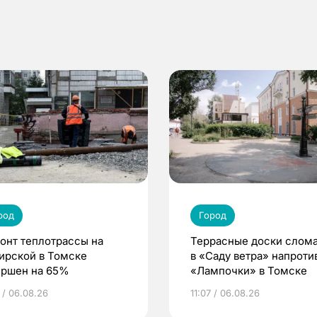
род
Город
онт теплотрассы на
Террасные доски слом
ирской в Томске
в «Саду ветра» напроти
ершен на 65%
«Лампочки» в Томске
 / 06.08.26
11:07 / 06.08.26