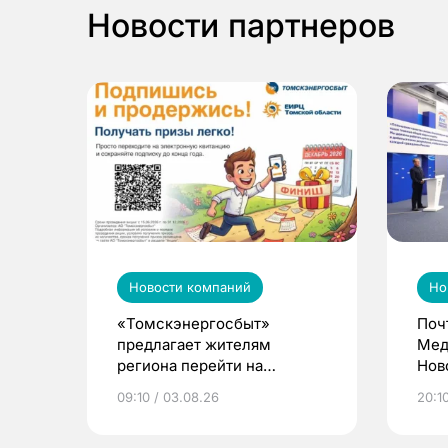
Новости партнеров
Новости компаний
Но
«Томскэнергосбыт»
Поч
предлагает жителям
Мед
региона перейти на
Нов
электронные квитанции и
про
09:10 / 03.08.26
20:10
выиграть призы