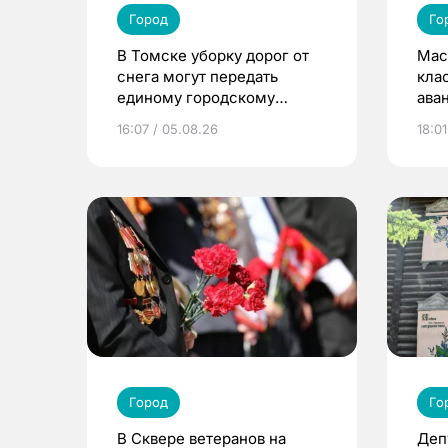
Город
Го
В Томске уборку дорог от
Мас
снега могут передать
кла
единому городскому
ава
оператору
16:07 / 05.08.26
18:01
Город
Го
В Сквере ветеранов на
Деп