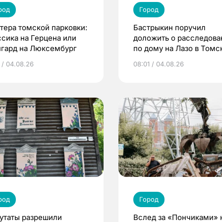
род
Город
тера томской парковки:
Бастрыкин поручил
ссика на Герцена или
доложить о расследова
нгард на Люксембург
по дому на Лазо в Томс
 / 04.08.26
08:01 / 04.08.26
род
Город
утаты разрешили
Вслед за «Пончиками» 