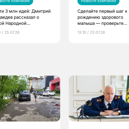
вости компаний
Новости компаний
ти 3 млн идей: Дмитрий
Сделайте первый шаг к
ведев рассказал о
рождению здорового
ой Народной
малыша — проверьте
грамме ЕР
репродуктивное здоров
 / 25.07.26
13:10 / 23.07.26
по ОМС!