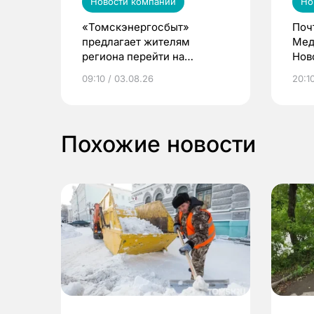
Новости компаний
Но
«Томскэнергосбыт»
Поч
предлагает жителям
Мед
региона перейти на
Нов
электронные квитанции и
про
09:10 / 03.08.26
20:10
выиграть призы
Похожие новости