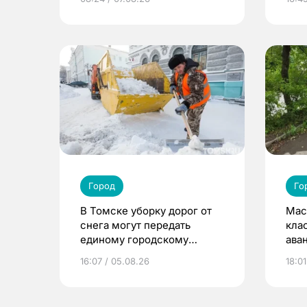
Город
Го
В Томске уборку дорог от
Мас
снега могут передать
кла
единому городскому
ава
оператору
16:07 / 05.08.26
18:01