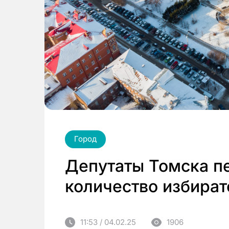
Город
Депутаты Томска п
количество избират
11:53 / 04.02.25
1906