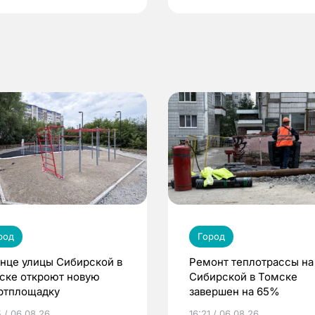
род
Город
онце улицы Сибирской в
Ремонт теплотрассы на
ске откроют новую
Сибирской в Томске
ртплощадку
завершен на 65%
5 / 06.08.26
16:21 / 06.08.26