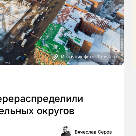
Источник фото: Tomsk.ru
ерераспределили
ельных округов
Вячеслав Серов