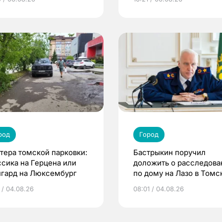
род
Город
тера томской парковки:
Бастрыкин поручил
ссика на Герцена или
доложить о расследова
нгард на Люксембург
по дому на Лазо в Томс
 / 04.08.26
08:01 / 04.08.26