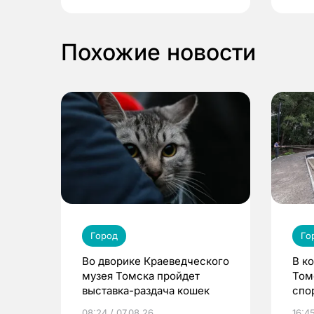
Похожие новости
Город
Го
Во дворике Краеведческого
В к
музея Томска пройдет
Том
выставка-раздача кошек
спо
08:24 / 07.08.26
16:4