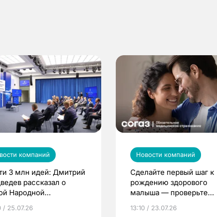
вости компаний
Новости компаний
ти 3 млн идей: Дмитрий
Сделайте первый шаг к
ведев рассказал о
рождению здорового
ой Народной
малыша — проверьте
грамме ЕР
репродуктивное здоров
 / 25.07.26
13:10 / 23.07.26
по ОМС!