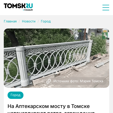
Главная
Новости
Город
Источник фото: Мэрия Томска
Город
На Аптекарском мосту в Томске