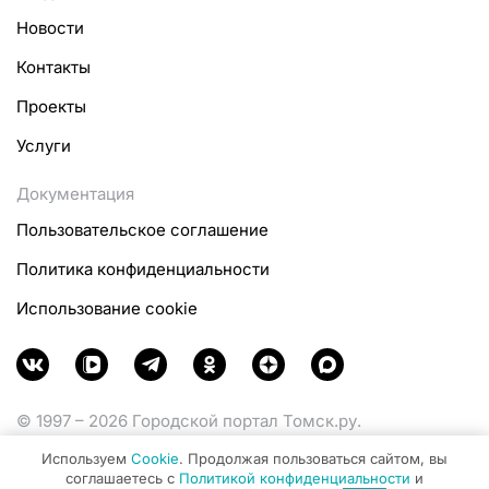
Новости
Контакты
Проекты
Услуги
Документация
Пользовательское соглашение
Политика конфиденциальности
Использование cookie
© 1997 – 2026 Городской портал Томск.ру.
Функционирует при финансовой поддержке
Используем
Cookie
. Продолжая пользоваться сайтом, вы
Министерства цифрового развития, связи и массовых
соглашаетесь с
Политикой конфиденциальности
и