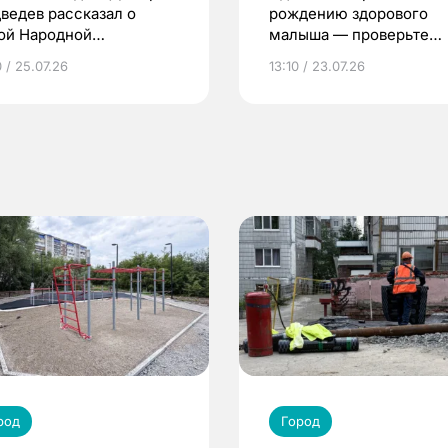
ведев рассказал о
рождению здорового
ой Народной
малыша — проверьте
грамме ЕР
репродуктивное здоров
 / 25.07.26
13:10 / 23.07.26
по ОМС!
род
Город