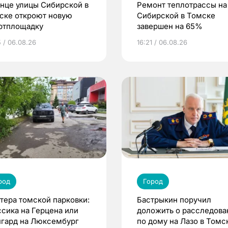
онце улицы Сибирской в
Ремонт теплотрассы на
ске откроют новую
Сибирской в Томске
ртплощадку
завершен на 65%
5 / 06.08.26
16:21 / 06.08.26
род
Город
тера томской парковки:
Бастрыкин поручил
ссика на Герцена или
доложить о расследова
нгард на Люксембург
по дому на Лазо в Томс