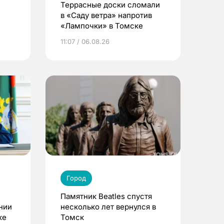
Террасные доски сломали
в «Саду ветра» напротив
«Лампочки» в Томске
11:07 / 06.08.26
Город
Памятник Beatles спустя
нии
несколько лет вернулся в
ке
Томск