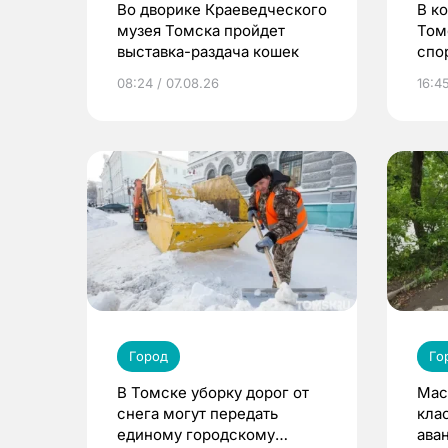
Во дворике Краеведческого
В к
музея Томска пройдет
Том
выставка-раздача кошек
спо
08:24 / 07.08.26
16:4
Город
Го
В Томске уборку дорог от
Мас
снега могут передать
кла
единому городскому
ава