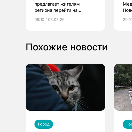
предлагает жителям
Мед
региона перейти на
Нов
электронные квитанции и
про
09:10 / 03.08.26
20:10
выиграть призы
Похожие новости
Город
Го