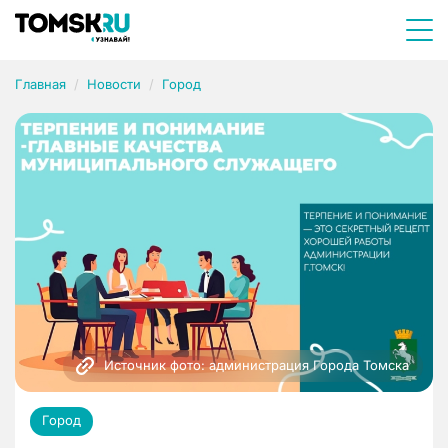
Главная
Новости
Город
Источник фото: администрация Города Томска
Город