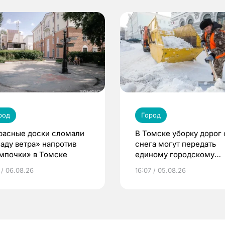
род
Город
расные доски сломали
В Томске уборку дорог 
Саду ветра» напротив
снега могут передать
мпочки» в Томске
единому городскому
оператору
 / 06.08.26
16:07 / 05.08.26