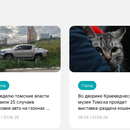
род
Город
неделю томские власти
Во дворике Краеведчес
вили 25 случаев
музея Томска пройдет
овки авто на газонах и
выставка-раздача коше
ских площадках
 / 07.08.26
08:24 / 07.08.26