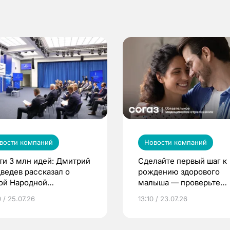
вости компаний
Новости компаний
ти 3 млн идей: Дмитрий
Сделайте первый шаг к
ведев рассказал о
рождению здорового
ой Народной
малыша — проверьте
грамме ЕР
репродуктивное здоров
 / 25.07.26
13:10 / 23.07.26
по ОМС!