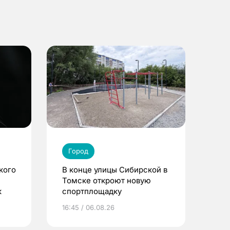
Город
кого
В конце улицы Сибирской в
Томске откроют новую
к
спортплощадку
16:45 / 06.08.26