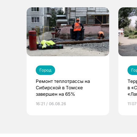
Город
Го
Ремонт теплотрассы на
Тер
Сибирской в Томске
в «
завершен на 65%
«Ла
16:21 / 06.08.26
11:07