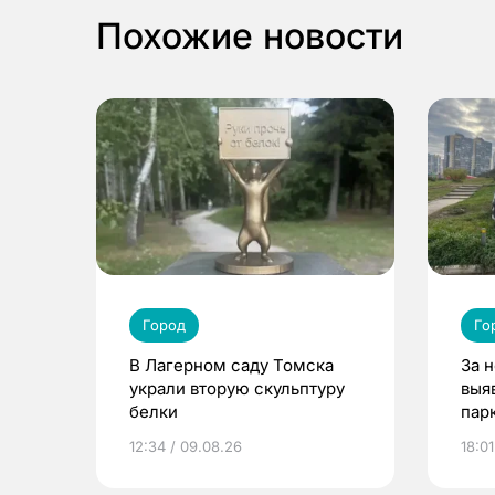
Похожие новости
Город
Го
В Лагерном саду Томска
За 
украли вторую скульптуру
выя
белки
парк
дет
12:34 / 09.08.26
18:01