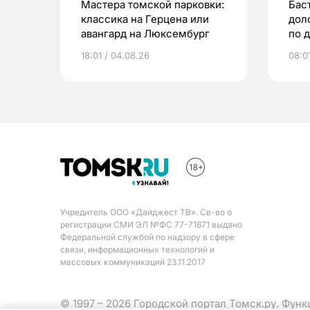
Мастера томской парковки:
Бас
классика на Герцена или
дол
авангард на Люксембург
по 
18:01 / 04.08.26
08:0
Учредитель ООО «Дайджест ТВ». Св-во о
регистрации СМИ ЭЛ №ФС 77-71671 выдано
Федеральной службой по надзору в сфере
связи, информационных технологий и
массовых коммуникаций 23.11.2017
© 1997 – 2026 Городской портал Томск.ру. Фун