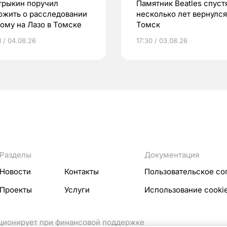
трыкин поручил
Памятник Beatles спуст
ожить о расследовании
несколько лет вернулся
дому на Лазо в Томске
Томск
1 / 04.08.26
17:30 / 03.08.26
Разделы
Документация
Новости
Контакты
Пользовательское со
Проекты
Услуги
Использование cooki
кционирует при финансовой поддержке