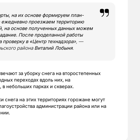
арты, на их основе формируем план-
но ежедневно проезжаем территорию
й, на основе полученных данных можем
задание. После проделанной работы
а проверку в «Центр технадзора
», —
рьского района
Виталий Лобыня
.
твечают за уборку снега на второстепенных
одных переходах вдоль них, на
, в небольших парках и скверах.
 снега на этих территориях горожане могут
лагоустройства администрации района или на
ении.