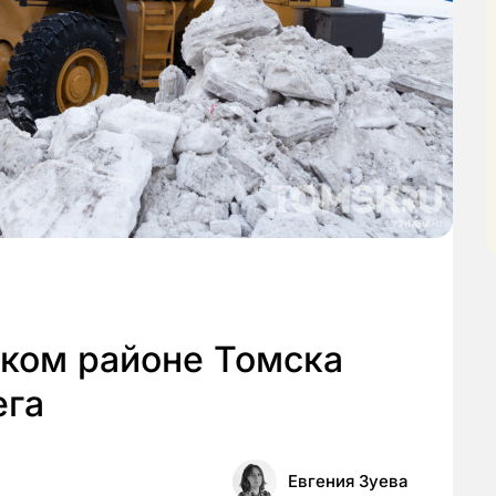
ском районе Томска
ега
Евгения Зуева