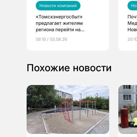
Новости компаний
Но
«Томскэнергосбыт»
Поч
предлагает жителям
Мед
региона перейти на
Нов
электронные квитанции и
про
09:10 / 03.08.26
20:10
выиграть призы
Похожие новости