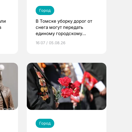
Город
али
В Томске уборку дорог от
в
снега могут передать
единому городскому
оператору
16:07 / 05.08.26
Город