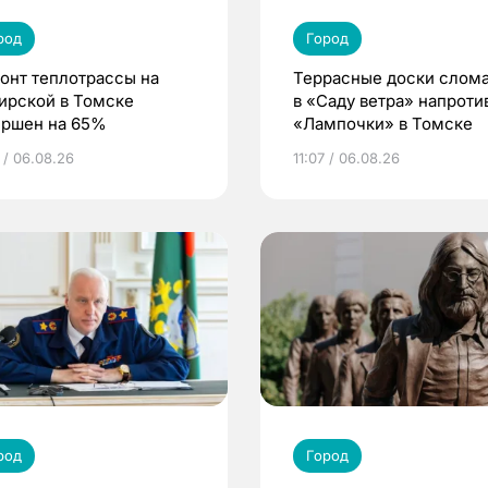
род
Город
онт теплотрассы на
Террасные доски слом
ирской в Томске
в «Саду ветра» напроти
ершен на 65%
«Лампочки» в Томске
 / 06.08.26
11:07 / 06.08.26
род
Город