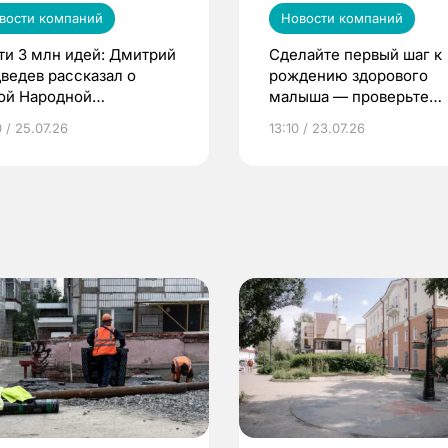
вости компаний
Новости компаний
ти 3 млн идей: Дмитрий
Сделайте первый шаг к
ведев рассказал о
рождению здорового
ой Народной
малыша — проверьте
грамме ЕР
репродуктивное здоров
 / 25.07.26
13:10 / 23.07.26
по ОМС!