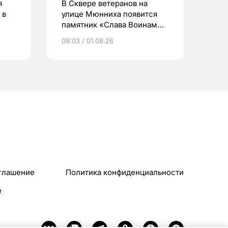
я
В Сквере ветеранов на
 в
улице Мюнниха появится
памятник «Слава Воинам
Отечества»
09:03 / 01.08.26
глашение
Политика конфиденциальности
e