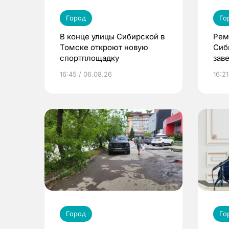
Город
Го
В конце улицы Сибирской в
Рем
Томске откроют новую
Сиб
спортплощадку
зав
16:45 / 06.08.26
16:21
Город
Го