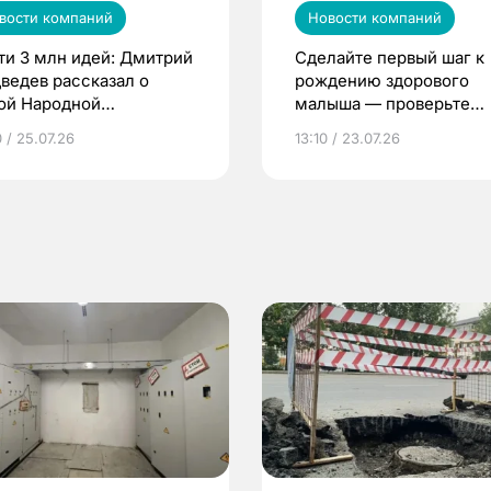
вости компаний
Новости компаний
ти 3 млн идей: Дмитрий
Сделайте первый шаг к
ведев рассказал о
рождению здорового
ой Народной
малыша — проверьте
грамме ЕР
репродуктивное здоров
 / 25.07.26
13:10 / 23.07.26
по ОМС!