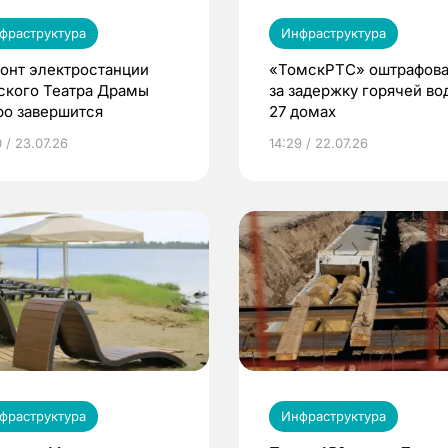
фраструктура
Инфраструктура
онт электростанции
«ТомскРТС» оштрафов
ского Театра Драмы
за задержку горячей во
ро завершится
27 домах
 / 23.07.26
14:29 / 22.07.26
фраструктура
Инфраструктура