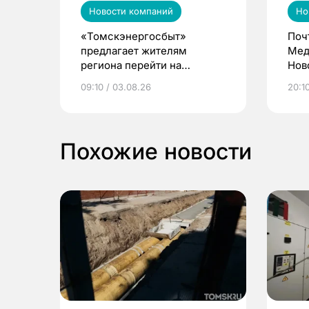
Новости компаний
Но
«Томскэнергосбыт»
Поч
предлагает жителям
Мед
региона перейти на
Нов
электронные квитанции и
про
09:10 / 03.08.26
20:10
выиграть призы
Похожие новости