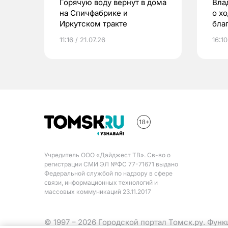
Горячую воду вернут в дома
Вла
на Спичфабрике и
о хо
Иркутском тракте
бла
общ
11:16 / 21.07.26
16:10
Учредитель ООО «Дайджест ТВ». Св-во о
регистрации СМИ ЭЛ №ФС 77-71671 выдано
Федеральной службой по надзору в сфере
связи, информационных технологий и
массовых коммуникаций 23.11.2017
© 1997 – 2026 Городской портал Томск.ру. Фун