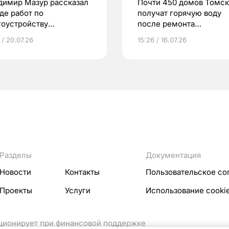
димир Мазур рассказал
Почти 450 домов Томск
де работ по
получат горячую воду
гоустройству
после ремонта
ественных пространств
тепломагистралей
 / 20.07.26
15:26 / 16.07.26
Разделы
Документация
Новости
Контакты
Пользовательское со
Проекты
Услуги
Использование cooki
кционирует при финансовой поддержке