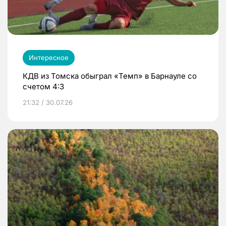
Интересное
КДВ из Томска обыграл «Темп» в Барнауле со
счетом 4:3
21:32 / 30.07.26