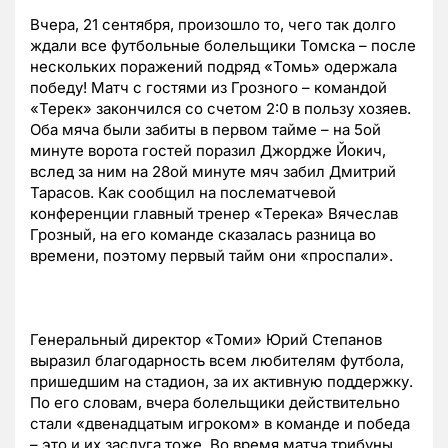
Вчера, 21 сентября, произошло то, чего так долго
ждали все футбольные болельщики Томска – после
нескольких поражений подряд «Томь» одержала
победу! Матч с гостями из Грозного – командой
«Терек» закончился со счетом 2:0 в пользу хозяев.
Оба мяча были забиты в первом тайме – на 5ой
минуте ворота гостей поразил Джордже Йокич,
вслед за ним на 28ой минуте мяч забил Дмитрий
Тарасов. Как сообщил на послематчевой
конференции главный тренер «Терека» Вячеслав
Грозный, на его команде сказалась разница во
времени, поэтому первый тайм они «проспали».
Генеральный директор «Томи» Юрий Степанов
выразил благодарность всем любителям футбола,
пришедшим на стадион, за их активную поддержку.
По его словам, вчера болельщики действительно
стали «двенадцатым игроком» в команде и победа
– это и их заслуга тоже. Во время матча трибуны