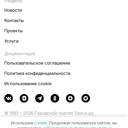
Разделы
Новости
Контакты
Проекты
Услуги
Документация
Пользовательское соглашение
Политика конфиденциальности
Использование cookie
© 1997 – 2026 Городской портал Томск.ру.
Функционирует при финансовой поддержке
Используем
Cookie
. Продолжая пользоваться сайтом, вы
Министерства цифрового развития, связи и массовых
соглашаетесь с
Политикой конфиденциальности
и