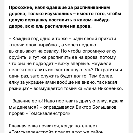
Прохожие, наблюдавшие за распиливанием
дерева, только изумлялись – вместо того, чтобы
целую верхушку поставить в каком-нибудь
дворе, всю ель распилили на дрова.
– Каждый год одно и то же – ради своей прихоти
тысячи елок вырубают, а через неделю
выкидывают на свалку. Но чтобы огромную елку
срубить, и тут же распилить ее на дрова, потому
что она не подходит – вижу впервые. Неужели
нельзя поставить искусственную ель? Потратиться
один раз, зато служить будет долго. Тем более,
елку за украшениями вообще не видно, так какая
разница? – возмущается томичка Елена Никоненко.
– Задание есть! Надо поставить другую елку, куда ж
мы денемся? – оправдывался Виктор Большаков,
прораб «Томскзеленстроя».
Главная елка появится, когда потеплеет.
«Томскзеленстрой» поедет в тот же район