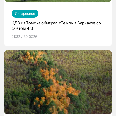
Интересное
КДВ из Томска обыграл «Темп» в Барнауле со
счетом 4:3
21:32 / 30.07.26