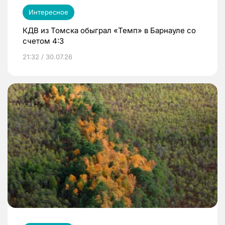
Интересное
КДВ из Томска обыграл «Темп» в Барнауле со
счетом 4:3
21:32 / 30.07.26