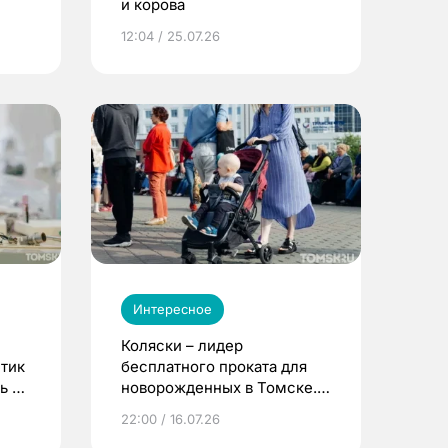
и корова
12:04 / 25.07.26
Интересное
Коляски – лидер
етик
бесплатного проката для
ь до
новорожденных в Томске.
Что еще берут родители?
22:00 / 16.07.26