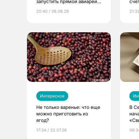
запустить прямой авиарейс
сче
из Томска
20:40 / 06.08.26
21:32
Интересное
Ин
Не только варенье: что еще
В С
можно приготовить из
нач
ягод?
«Св
жиз
17:34 / 22.07.26
09:34