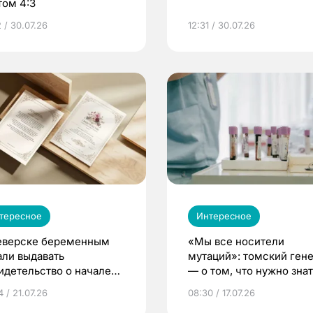
том 4:3
 / 30.07.26
12:31 / 30.07.26
тересное
Интересное
еверске беременным
«Мы все носители
али выдавать
мутаций»: томский ген
идетельство о начале
— о том, что нужно знат
ни»
беременности
 / 21.07.26
08:30 / 17.07.26