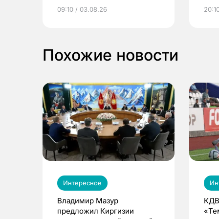
электронные квитанции и
про
09:10 / 03.08.26
20:10
выиграть призы
Похожие новости
Интересное
Ин
Владимир Мазур
КДВ
предложил Киргизии
«Те