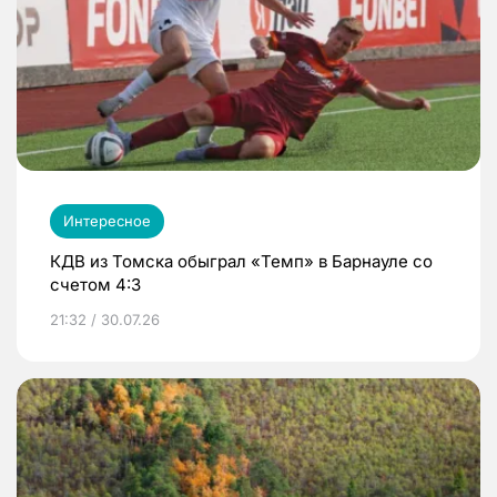
Интересное
КДВ из Томска обыграл «Темп» в Барнауле со
счетом 4:3
21:32 / 30.07.26