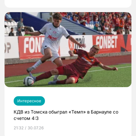
Интересное
КДВ из Томска обыграл «Темп» в Барнауле со
счетом 4:3
21:32 / 30.07.26