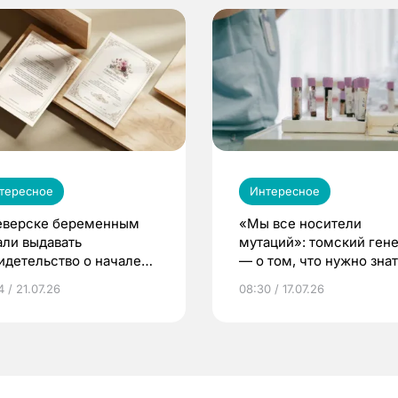
тересное
Интересное
еверске беременным
«Мы все носители
али выдавать
мутаций»: томский ген
идетельство о начале
— о том, что нужно знат
ни»
беременности
 / 21.07.26
08:30 / 17.07.26