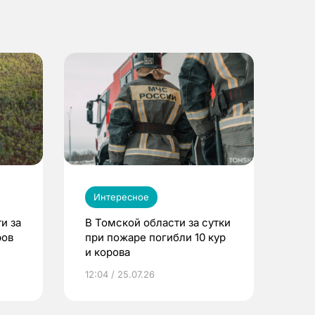
Интересное
и за
В Томской области за сутки
ров
при пожаре погибли 10 кур
и корова
12:04 / 25.07.26