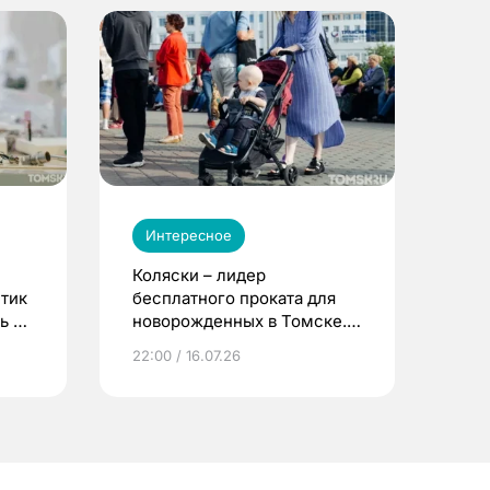
Интересное
Коляски – лидер
етик
бесплатного проката для
ь до
новорожденных в Томске.
Что еще берут родители?
22:00 / 16.07.26