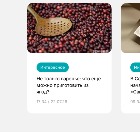
Интересное
Ин
Не только варенье: что еще
В С
можно приготовить из
нач
ягод?
«Св
жиз
17:34 / 22.07.26
09:34