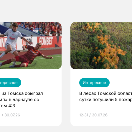
тересное
Интересное
 из Томска обыграл
В лесах Томской област
мп» в Барнауле со
сутки потушили 5 пожа
том 4:3
 / 30.07.26
12:31 / 30.07.26