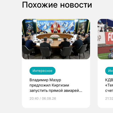
Похожие новости
Интересное
Ин
Владимир Мазур
КДВ
предложил Киргизии
«Те
запустить прямой авиарейс
сче
из Томска
20:40 / 06.08.26
21:32