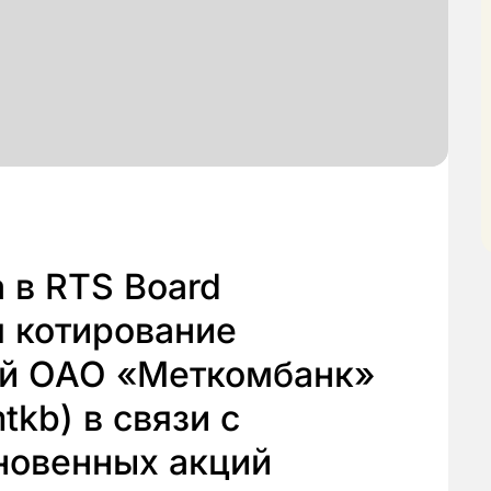
 в RTS Board
я котирование
ий ОАО «Меткомбанк»
tkb) в связи с
новенных акций