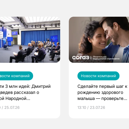
вости компаний
Новости компаний
ти 3 млн идей: Дмитрий
Сделайте первый шаг к
ведев рассказал о
рождению здорового
ой Народной
малыша — проверьте
грамме ЕР
репродуктивное здоров
 / 25.07.26
13:10 / 23.07.26
по ОМС!