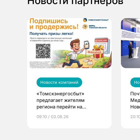
Новости партнеров
Новости компаний
Но
«Томскэнергосбыт»
Поч
предлагает жителям
Мед
региона перейти на
Нов
электронные квитанции и
про
09:10 / 03.08.26
20:10
выиграть призы