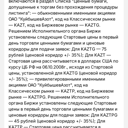
включаются в раздел Списка "Ценные бумаги,
допущенные к торгам без прохождения процедуры
листинга": — обыкновенными именными акциями
ОАО "КуйбышевАзот", код на Классическом рынке
— KAZT, код на Биржевом рынке — KAZTG.
Решением Исполнительного органа Биржи
установлены следующие Стартовые цены в первый
день торговли ценными бумагами и ценовые
коридоры для подачи заявок: Для KAZTG — 75
рублей (ценовой коридор +/- 35%); Для KAZT —
Стартовая цена рассчитывается в долларах США по
курсу ЦБ РФ на 06.10.2008г., исходя из Стартовой
цены, установленной для KAZTG (ценовой коридор
+/- 35%); — привилегированными именными
акциями ОАО "КуйбышевАзот", код на
Классическом рынке — KAZTP, код на Биржевом
рынке — KAZTPG. Решением Исполнительного
органа Биржи установлены следующие Стартовые
цены в первый день торговли ценными бумагами и
ценовые коридоры для подачи заявок: Для KAZTPG
— 45 рублей (ценовой коридор +/- 35%); Для
KAZTP — Стартовая цена рассчитывается в