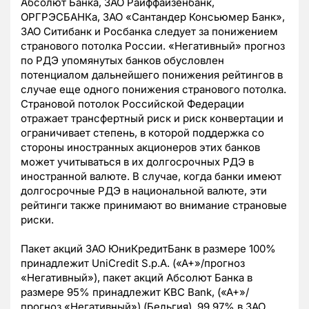
Абсолют Банка, ЗАО Райффайзенбанк,
ОРГРЭСБАНКа, ЗАО «Сантандер Консьюмер Банк»,
ЗАО Ситибанк и Росбанка следует за понижением
странового потолка России. «Негативный» прогноз
по РДЭ упомянутых банков обусловлен
потенциалом дальнейшего понижения рейтингов в
случае еще одного понижения странового потолка.
Страновой потолок Российской Федерации
отражает трансфертный риск и риск конвертации и
ограничивает степень, в которой поддержка со
стороны иностранных акционеров этих банков
может учитываться в их долгосрочных РДЭ в
иностранной валюте. В случае, когда банки имеют
долгосрочные РДЭ в национальной валюте, эти
рейтинги также принимают во внимание страновые
риски.
Пакет акций ЗАО ЮниКредитБанк в размере 100%
принадлежит UniCredit S.p.A. («A+»/прогноз
«Негативный»), пакет акций Абсолют Банка в
размере 95% принадлежит KBC Bank, («A+»/
прогноз «Негативный») (Бельгия), 99,97% в ЗАО