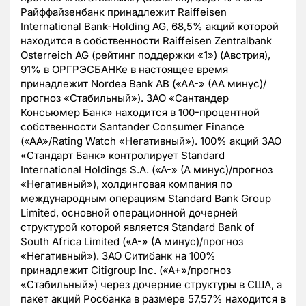
Райффайзенбанк принадлежит Raiffeisen
International Bank-Holding AG, 68,5% акций которой
находится в собственности Raiffeisen Zentralbank
Osterreich AG (рейтинг поддержки «1») (Австрия),
91% в ОРГРЭСБАНКе в настоящее время
принадлежит Nordea Bank AB («AA-» (AA минус)/
прогноз «Стабильный»). ЗАО «Сантандер
Консьюмер Банк» находится в 100-процентной
собственности Santander Consumer Finance
(«AA»/Rating Watch «Негативный»). 100% акций ЗАО
«Стандарт Банк» контролирует Standard
International Holdings S.A. («A-» (A минус)/прогноз
«Негативный»), холдинговая компания по
международным операциям Standard Bank Group
Limited, основной операционной дочерней
структурой которой является Standard Bank of
South Africa Limited («A-» (A минус)/прогноз
«Негативный»). ЗАО Ситибанк на 100%
принадлежит Citigroup Inc. («A+»/прогноз
«Стабильный») через дочерние структуры в США, а
пакет акций Росбанка в размере 57,57% находится в