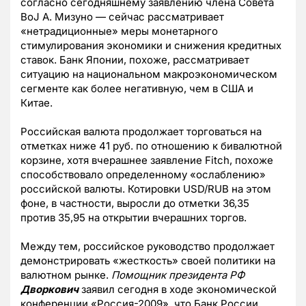
согласно сегодняшнему заявлению члена Совета
BoJ А. Мизуно — сейчас рассматривает
«нетрадиционные» меры монетарного
стимулирования экономики и снижения кредитных
ставок. Банк Японии, похоже, рассматривает
ситуацию на национальном макроэкономическом
сегменте как более негативную, чем в США и
Китае.
Российская валюта продолжает торговаться на
отметках ниже 41 руб. по отношению к бивалютной
корзине, хотя вчерашнее заявление Fitch, похоже
способствовало определенному «ослаблению»
российской валюты. Котировки USD/RUB на этом
фоне, в частности, выросли до отметки 36,35
против 35,95 на открытии вчерашних торгов.
Между тем, российское руководство продолжает
демонстрировать «жесткость» своей политики на
валютном рынке.
Помощник президента РФ
Дворкович
заявил сегодня в ходе экономической
конференции «Россия-2009», что Банк России