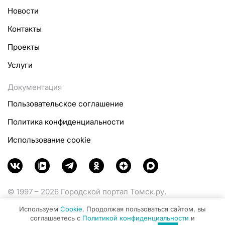
Новости
Контакты
Проекты
Услуги
Документация
Пользовательское соглашение
Политика конфиденциальности
Использование cookie
© 1997 – 2026 Городской портал Томск.ру.
Функционирует при финансовой поддержке
Используем
Cookie
. Продолжая пользоваться сайтом, вы
Министерства цифрового развития, связи и массовых
соглашаетесь с
Политикой конфиденциальности
и
коммуникаций Российской Федерации.