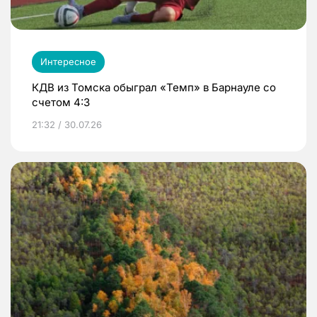
Интересное
КДВ из Томска обыграл «Темп» в Барнауле со
счетом 4:3
21:32 / 30.07.26