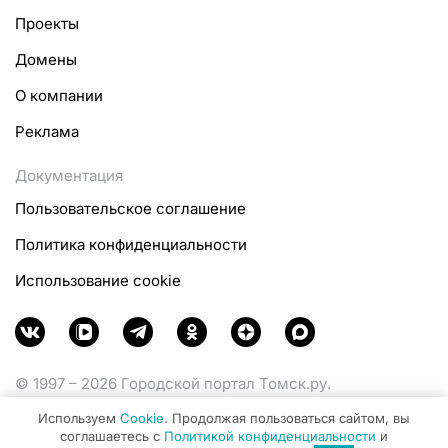
Проекты
Домены
О компании
Реклама
Документация
Пользовательское соглашение
Политика конфиденциальности
Использование cookie
© 1997 – 2026 Городской портал Томск.ру.
Функционирует при финансовой поддержке
Используем
Cookie
. Продолжая пользоваться сайтом, вы
Министерства цифрового развития, связи и массовых
соглашаетесь с
Политикой конфиденциальности
и
коммуникаций Российской Федерации.