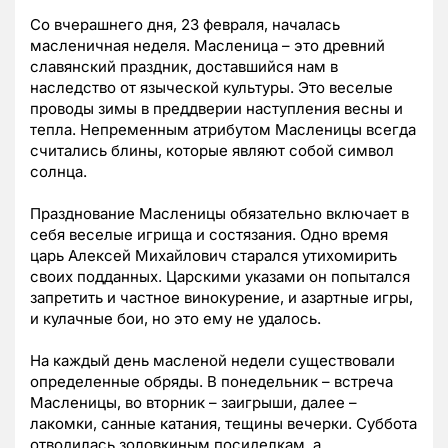
Со вчерашнего дня, 23 февраля, началась
масленичная неделя. Масленица – это древний
славянский праздник, доставшийся нам в
наследство от языческой культуры. Это веселые
проводы зимы в преддверии наступления весны и
тепла. Непременным атрибутом Масленицы всегда
считались блины, которые являют собой символ
солнца.
Празднование Масленицы обязательно включает в
себя веселые игрища и состязания. Одно время
царь Алексей Михайлович старался утихомирить
своих подданных. Царскими указами он попытался
запретить и частное винокурение, и азартные игры,
и кулачные бои, но это ему не удалось.
На каждый день масленой недели существовали
определенные обряды. В понедельник – встреча
Масленицы, во вторник – заигрыши, далее –
лакомки, санные катания, тещины вечерки. Суббота
отводилась золовкиным посиделкам, а