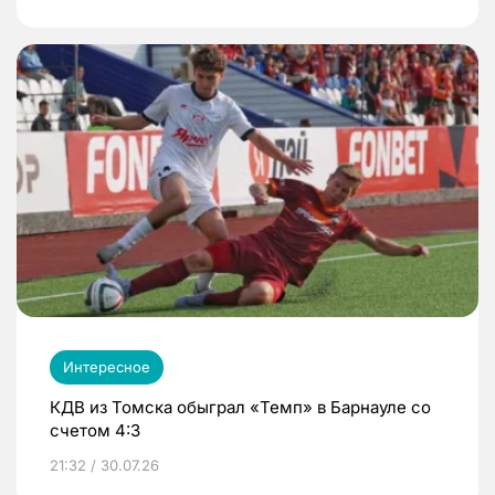
Интересное
КДВ из Томска обыграл «Темп» в Барнауле со
счетом 4:3
21:32 / 30.07.26