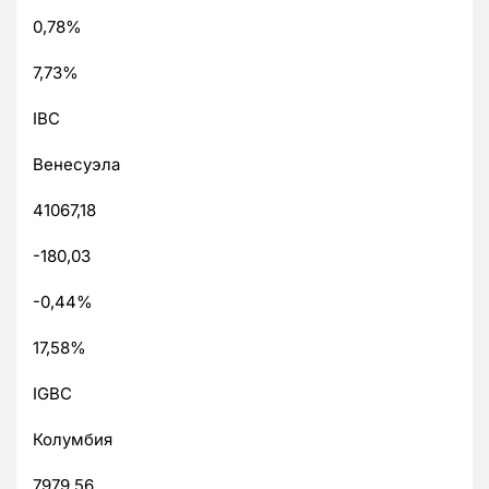
0,78%
7,73%
IBC
Венесуэла
41067,18
-180,03
-0,44%
17,58%
IGBC
Колумбия
7979,56