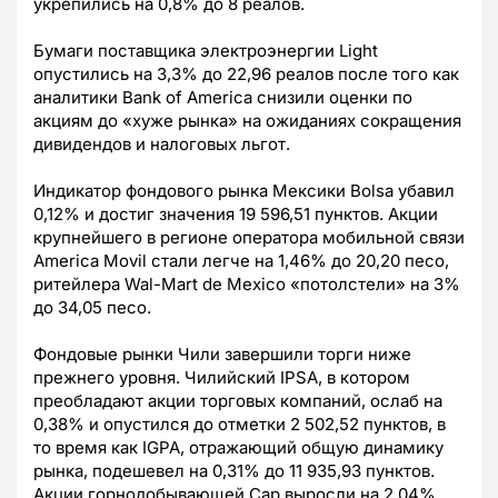
укрепились на 0,8% до 8 реалов.
Бумаги поставщика электроэнергии Light
опустились на 3,3% до 22,96 реалов после того как
аналитики Bank of America снизили оценки по
акциям до «хуже рынка» на ожиданиях сокращения
дивидендов и налоговых льгот.
Индикатор фондового рынка Мексики Bolsa убавил
0,12% и достиг значения 19 596,51 пунктов. Акции
крупнейшего в регионе оператора мобильной связи
America Movil стали легче на 1,46% до 20,20 песо,
ритейлера Wal-Mart de Mexico «потолстели» на 3%
до 34,05 песо.
Фондовые рынки Чили завершили торги ниже
прежнего уровня. Чилийский IPSA, в котором
преобладают акции торговых компаний, ослаб на
0,38% и опустился до отметки 2 502,52 пунктов, в
то время как IGPA, отражающий общую динамику
рынка, подешевел на 0,31% до 11 935,93 пунктов.
Акции горнодобывающей Cap выросли на 2,04%,