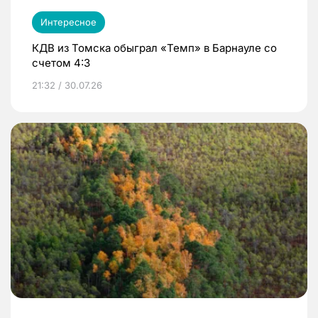
Интересное
КДВ из Томска обыграл «Темп» в Барнауле со
счетом 4:3
21:32 / 30.07.26