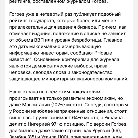
рейтинге, составленном журналом Forbes.
Forbes уже в четвертый раз публикует подобный
рейтинг государств, которые более или менее
привлекательны для ведения бизнеса. Причем, как
отмечает издание, положение в списке не зависит
от объема ВВП или уровня безработицы. Главное –
это дать максимально исчерпывающую
информацию инвесторам, сообщают "Новые
известия". Основными критериями для журнала
являются демократические выборы, права
человека, свобода слова и законодательство,
защищающее миноритарных акционеров компаний.
Наша страна по всем этим показателям
проигрывает не только развитым экономикам, но
даже Мавритании (102-е место). Соседи, с которым
у России наиболее напряженные отношения, стоят
выше нас. Грузия занимает 64-е место, а Украина
делит с Нигерией 97-ю позицию. По версии Forbes,
для бизнеса даже такие страны, как Уругвай (66),
Замбия (85) и Уганда (100), привлекательнее, чем