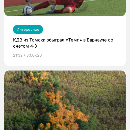
Интересное
КДВ из Томска обыграл «Темп» в Барнауле со
счетом 4:3
21:32 / 30.07.26