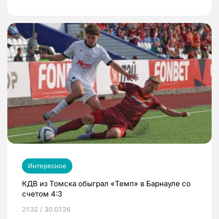
Интересное
КДВ из Томска обыграл «Темп» в Барнауле со
счетом 4:3
21:32 / 30.07.26