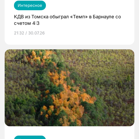
Интересное
КДВ из Томска обыграл «Темп» в Барнауле со
счетом 4:3
21:32 / 30.07.26