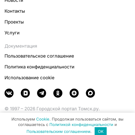
Новости
Контакты
Проекты
Услуги
Документация
Пользовательское соглашение
Политика конфиденциальности
Использование cookie
© 1997 – 2026 Городской портал Томск.ру.
Функционирует при финансовой поддержке
Используем
Cookie
. Продолжая пользоваться сайтом, вы
Министерства цифрового развития, связи и массовых
соглашаетесь с
Политикой конфиденциальности
и
коммуникаций Российской Федерации.
Пользовательским соглашением
.
OK