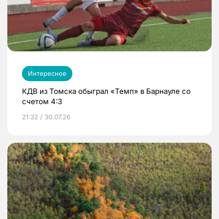
Интересное
КДВ из Томска обыграл «Темп» в Барнауле со
счетом 4:3
21:32 / 30.07.26