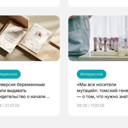
тересное
Интересное
еверске беременным
«Мы все носители
али выдавать
мутаций»: томский ген
идетельство о начале
— о том, что нужно знат
ни»
беременности
 / 21.07.26
08:30 / 17.07.26