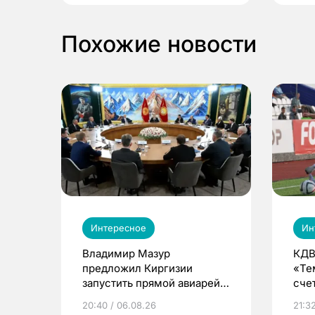
Похожие новости
Интересное
Ин
Владимир Мазур
КДВ
предложил Киргизии
«Те
запустить прямой авиарейс
сче
из Томска
20:40 / 06.08.26
21:32