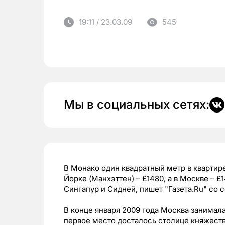
19:11 / 23.03.09
545
Мы в социальных сетях:
В Монако один квадратный метр в квартире
Йорке (Манхэттен) – £1480, а в Москве – £
Сингапур и Сидней, пишет "Газета.Ru" со с
В конце января 2009 года Москва занимала
первое место досталось столице княжест