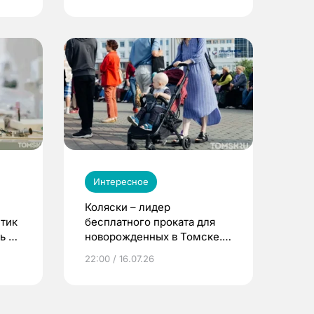
Интересное
Коляски – лидер
етик
бесплатного проката для
ь до
новорожденных в Томске.
Что еще берут родители?
22:00 / 16.07.26