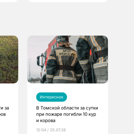
Интересное
и за
В Томской области за сутки
ров
при пожаре погибли 10 кур
и корова
12:04 / 25.07.26