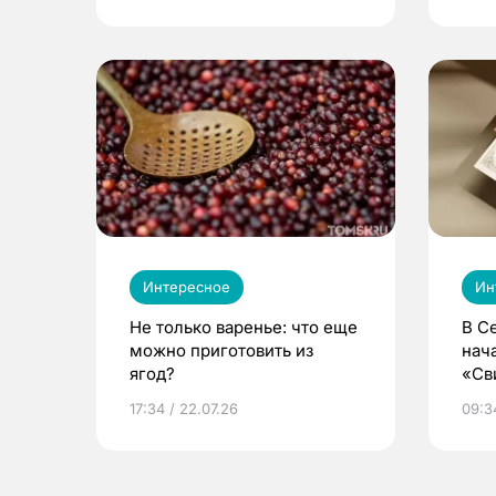
Интересное
Ин
Не только варенье: что еще
В С
можно приготовить из
нач
ягод?
«Св
жиз
17:34 / 22.07.26
09:34