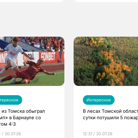
тересное
Интересное
 из Томска обыграл
В лесах Томской област
мп» в Барнауле со
сутки потушили 5 пожа
том 4:3
 / 30.07.26
12:31 / 30.07.26