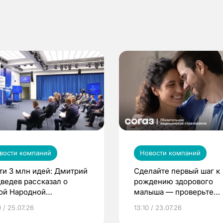
вости компаний
Новости компаний
ти 3 млн идей: Дмитрий
Сделайте первый шаг к
ведев рассказал о
рождению здорового
ой Народной
малыша — проверьте
грамме ЕР
репродуктивное здоров
 / 25.07.26
13:10 / 23.07.26
по ОМС!