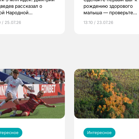
ведев рассказал о
рождению здорового
ой Народной
малыша — проверьте
грамме ЕР
репродуктивное здоров
 / 25.07.26
13:10 / 23.07.26
по ОМС!
тересное
Интересное