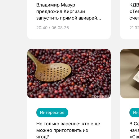
Владимир Мазур
КДВ
предложил Киргизии
«Те
запустить прямой авиарейс
сче
из Томска
20:40 / 06.08.26
21:32
Интересное
Ин
Не только варенье: что еще
В С
можно приготовить из
нач
ягод?
«Св