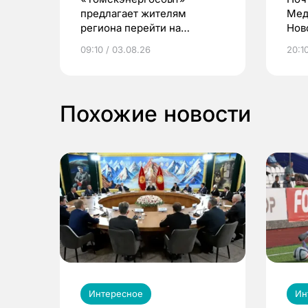
предлагает жителям
Мед
региона перейти на
Нов
электронные квитанции и
про
09:10 / 03.08.26
20:10
выиграть призы
Похожие новости
Интересное
Ин