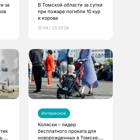
и за
В Томской области за сутки
ров
при пожаре погибли 10 кур
и корова
12:04 / 25.07.26
Интересное
Коляски – лидер
етик
бесплатного проката для
ь до
новорожденных в Томске.